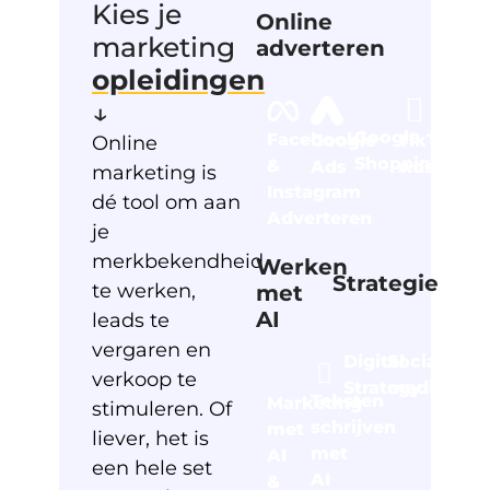
Kies je
Online
marketing
adverteren
opleidingen
↓
Google
Facebook
Google
TikTok
Link
Online
Shopping
&
Ads
Ads
Ads
marketing is
Instagram
dé tool om aan
Adverteren
je
merkbekendheid
Werken
Strategie
te werken,
met
AI
leads te
vergaren en
Digital
Social
verkoop te
Strategy
media
Teksten
Marketing
stimuleren. Of
schrijven
met
liever, het is
met
AI
een hele set
AI
&