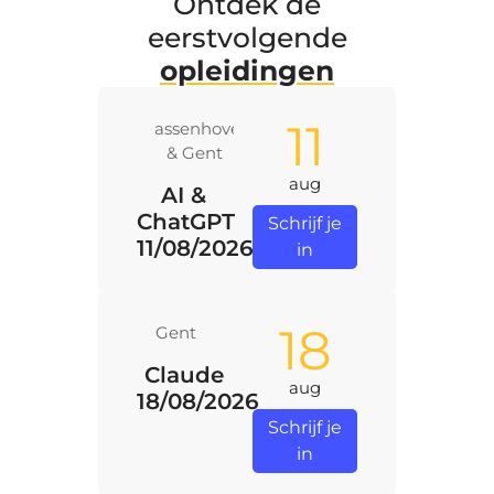
Ontdek de
eerstvolgende
opleidingen
11
Massenhoven
& Gent
aug
AI &
ChatGPT
Schrijf je
11/08/2026
in
18
Gent
Claude
aug
18/08/2026
Schrijf je
in