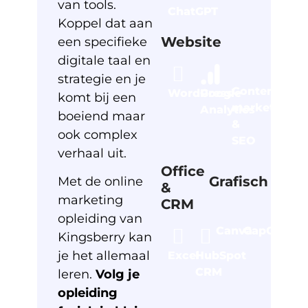
van tools.
ChatGPT
Koppel dat aan
Website
een specifieke
digitale taal en
strategie en je
Content
WordPress
Google
komt bij een
marketing
Analytics
boeiend maar
&
ook complex
SEO
verhaal uit.
Office
Grafisch
Met de online
&
marketing
CRM
opleiding van
Canva
CapCut
Kingsberry kan
je het allemaal
Excel
HubSpot
CRM
leren.
Volg je
opleiding