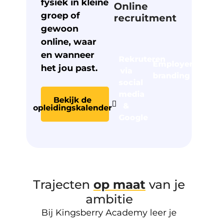
fysiek in kleine
Online
groep of
recruitment
gewoon
online, waar
en wanneer
Rekruteren
Employer
het jou past.
via
branding
social
media
Bekijk de
&
opleidingskalender
Google
Trajecten
op maat
van je
ambitie
Bij Kingsberry Academy leer je