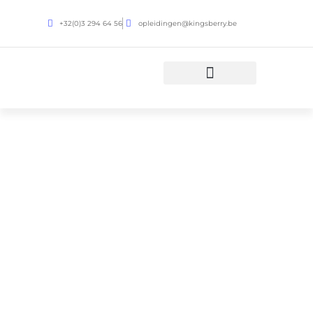
+32(0)3 294 64 56
opleidingen@kingsberry.be